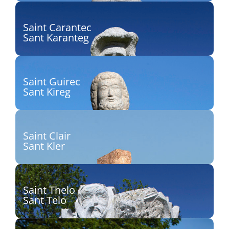
Découvrir
Saint Carantec
Sant Karanteg
Sculpteur : Norbert Le Gall
Découvrir
Saint Guirec
Sant Kireg
Sculpteur : Seenu Shanmugam
Découvrir
Saint Clair
Sant Kler
Sculpteur : David Puech
Découvrir
Saint Thelo
Sant Telo
Sculpteur : Bruno Panas