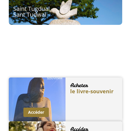
Découvrir
Saint Tugdual
Sant Tudwal
Sculpteur : Olivier Lévêque
Découvrir
Acheter
le livre-souvenir
Accéder
Accéder