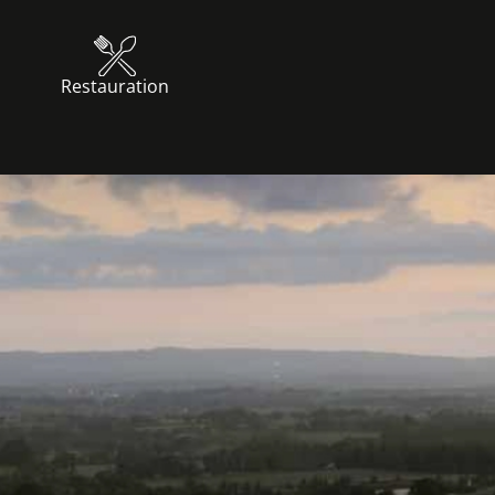
Restauration