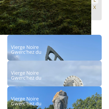
M
N
O
P
Q
R
S
T
U
V
W
X
Y
Z
Vierge Noire
Gwerc'hez du
Sculpteur : Jean-Philippe Drévillon
Découvrir
Vierge Noire
Gwerc'hez du
Sculpteur : Stéphane Rouget
Découvrir
Vierge Noire
Gwerc'hez du