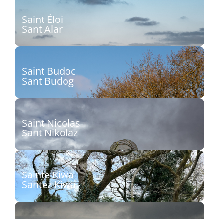
Découvrir
Saint Éloi
Sant Alar
Sculpteur : Jean-Philippe Drévillon
Découvrir
Saint Budoc
Sant Budog
Sculpteurs : Jazon Sibellas O’Neill, Lonan
Sibellas O’Neill
Saint Nicolas
Découvrir
Sant Nikolaz
Sculpteur : Lucille Leroy
Découvrir
Sainte Kiwa
Santez Kiwa
Sculpteur : Vincent Lemaçon