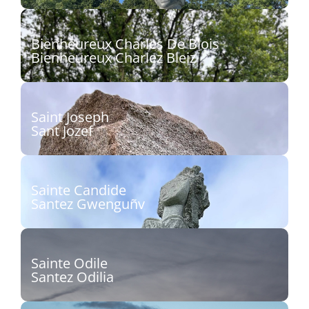
Sculpteur : Julien Poulmarc’h
Découvrir
Bienheureux Charles De Blois
Bienheureux Charlez Bleiz
Sculpteur : Seenu Shanmugam
Découvrir
Saint Joseph
Sant Jozef
Sculpteur : Gabrielle Shanmugam
Découvrir
Sainte Candide
Santez Gwenguñv
Sculpteur : Margot Lasalle
Découvrir
Sainte Odile
Santez Odilia
Sculpteur : Christophe Antoine, dit Kito