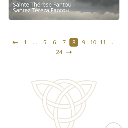
Découvrir
Sainte Thérèse Fantou
Santez Tereza Fantou
Sculpteur : Seenu Shanmugam
Découvrir
1
…
5
6
7
8
9
10
11
…
24