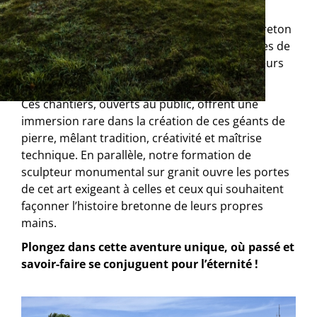
depuis le 9 mars 2026.
Chaque année, d’imposants blocs de granit breton
se métamorphosent en statues monumentales de
4 mètres de haut, célébrant les saints fondateurs
de la Bretagne.
Ces chantiers, ouverts au public, offrent une
immersion rare dans la création de ces géants de
pierre, mêlant tradition, créativité et maîtrise
technique. En parallèle, notre formation de
sculpteur monumental sur granit ouvre les portes
de cet art exigeant à celles et ceux qui souhaitent
façonner l’histoire bretonne de leurs propres
mains.
Plongez dans cette aventure unique, où passé et
savoir-faire se conjuguent pour l’éternité !