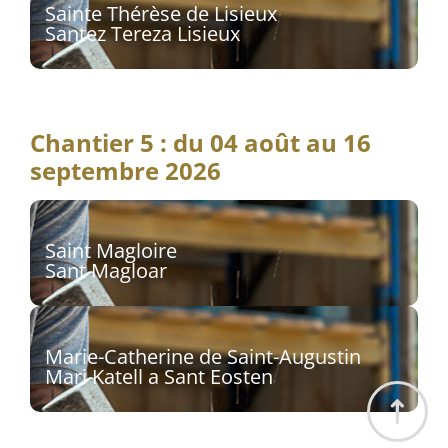
Sainte Thérèse de Lisieux
Santez Tereza Lisieux
Sculpteur : Bilal Hassan
Découvrir
Chantier 5 : du 04 août au 16
septembre 2026
Saint Magloire
Sant Magloar
Sculpteur : Stéphane Rouget
Découvrir
Marie-Catherine de Saint-Augustin
Mari Katell a Sant Eosten
Sculpteur : Bilal Hassan