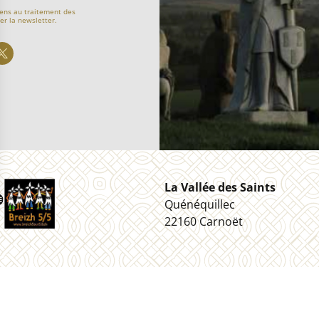
ens au traitement des
er la newsletter.
La Vallée des Saints
Quénéquillec
22160 Carnoët
nées personnelles
Cookies