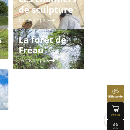
de sculpture
En savoir plus
s
La forêt de
Fréau
En savoir plus
Billetterie
Panier