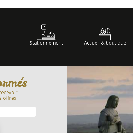
Stationnement
Accueil & boutique
ormés
recevoir
s offres