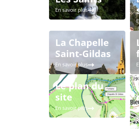
En savoir plus
E
La Chapelle
Saint-Gildas
En savoir plus
E
Le plan du
site
En savoir plus
E