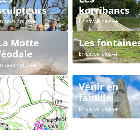
sculpteurs
korribancs
n savoir plus
En savoir plus
La Motte
Les fontaine
féodale
En savoir plus
n savoir plus
Les circuits
Venir en
de
famille
randonnée
En savoir plus
n savoir plus