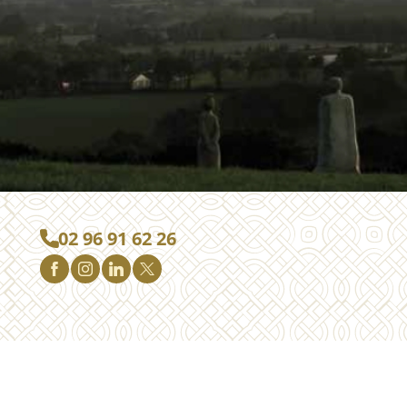
02 96 91 62 26
Une réalisation
mediapilote Quimper
&
Frennly