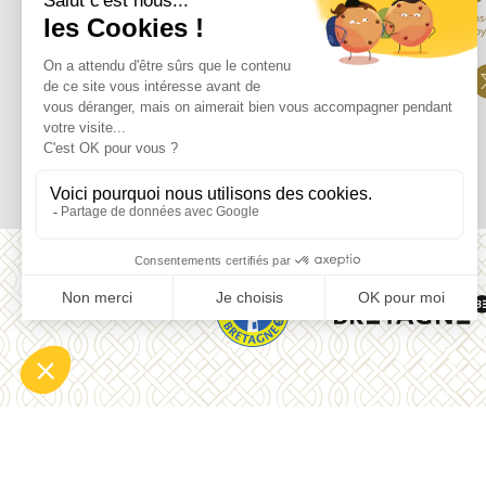
En soumettant mon adresse mail, je cons
informations saisies afin de m’envoy
Mentions légales
Contact
Plan du site
Don