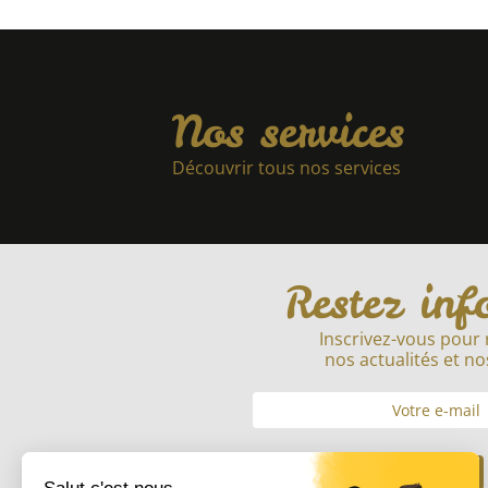
Nos services
Découvrir tous nos services
Restez inf
Inscrivez-vous pour 
nos actualités et no
Envoyer