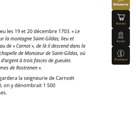
Billetterie
Panier
ieu les 19 et 20 décembre 1703.
« Le
r la montagne Saint-Gildas, lieu et
Accès
u de « Carnot », de là il descend dans la
hapelle de Monsieur de Saint-Gildas, où
Pratique
 d’argent à trois fasces de gueules
mes de Rostrenen ».
 gardera la seigneurie de Carnoët
80, on y dénombrait 1 500
mes.