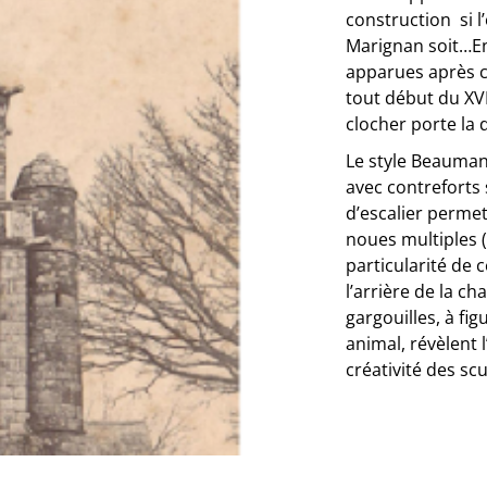
construction si l’
Marignan soit…En 
apparues après ce
tout début du XVI
clocher porte la 
Le style Beauman
avec contreforts 
d’escalier permet
noues multiples (
particularité de c
l’arrière de la c
gargouilles, à fi
animal, révèlent l
créativité des scu