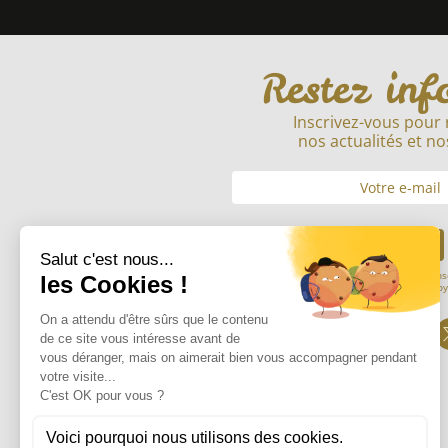
Restez inf
Inscrivez-vous pour 
nos actualités et no
Envoyer
En soumettant mon adresse mail, je cons
informations saisies afin de m’envoy