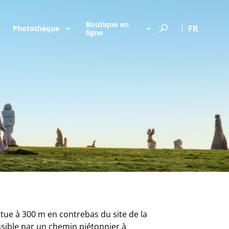
Boutique en
FR
Photothèque
ligne
n A
banc
...
ue
Gildas
 Saint
itue à 300 m en contrebas du site de la
essible par un chemin piétonnier à