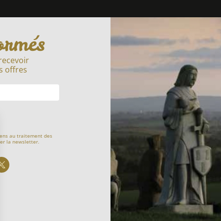
ormés
recevoir
s offres
ens au traitement des
er la newsletter.