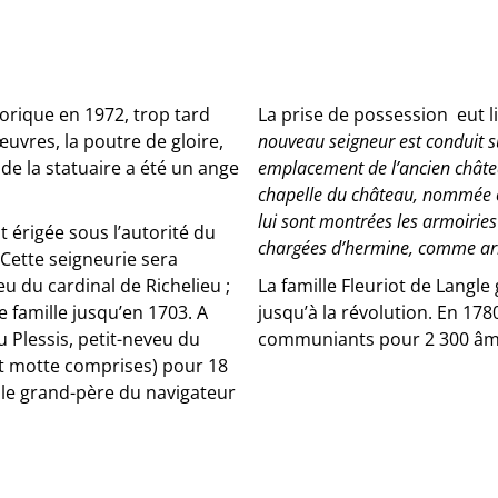
orique en 1972, trop tard
La prise de possession eut l
œuvres, la poutre de gloire,
nouveau seigneur est conduit su
 de la statuaire a été un ange
emplacement de l’ancien châtea
chapelle du château, nommée c
lui sont montrées les armoiries
t érigée sous l’autorité du
chargées d’hermine, comme ar
Cette seigneurie sera
u du cardinal de Richelieu ;
La famille Fleuriot de Langle
e famille jusqu’en 1703. A
jusqu’à la révolution. En 17
 Plessis, petit-neveu du
communiants pour 2 300 â
et motte comprises) pour 18
, le grand-père du navigateur