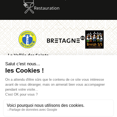
Restauration
La Vallée des Saints
Quénéquillec
22160 Carnoët
02 96 91 62 26
Mentions légales
Contact