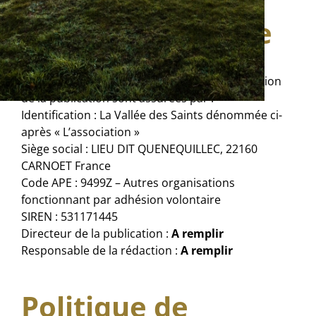
concernant ce site :
Gestion éditoriale
La gestion éditoriale du site ainsi que la direction
de la publication sont assurées par :
Identification : La Vallée des Saints dénommée ci-
après « L’association »
Siège social : LIEU DIT QUENEQUILLEC, 22160
CARNOET France
Code APE : 9499Z – Autres organisations
fonctionnant par adhésion volontaire
SIREN : 531171445
Directeur de la publication :
A remplir
Responsable de la rédaction :
A remplir
Politique de