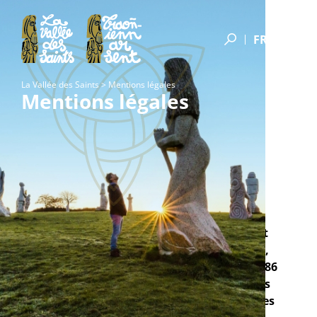
FR
La Vallée des Saints
>
Mentions légales
Mentions légales
En application de la loi 2000-719 du 1er août
2000 relative à la liberté de communication,
modifiant la loi 86-1067 du 30 septembre 1986
relative à la liberté de communication, vous
trouverez ci-dessous les informations légales