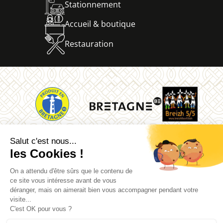
Stationnement
Accueil & boutique
Restauration
La Vallée des Saints
Quénéquillec
22160 Carnoët
02 96 91 62 26