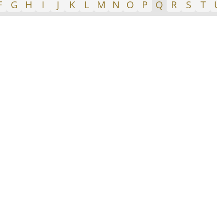
F
G
H
I
J
K
L
M
N
O
P
Q
R
S
T