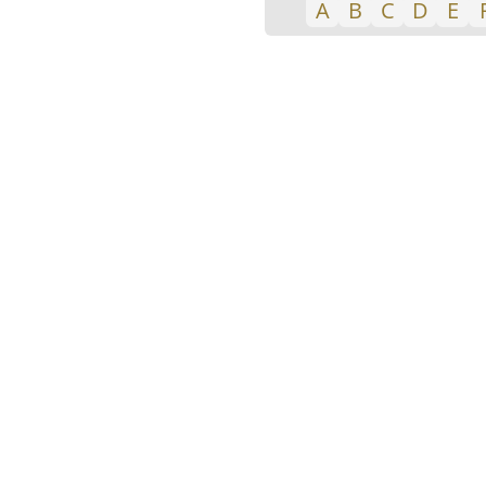
A
B
C
D
E