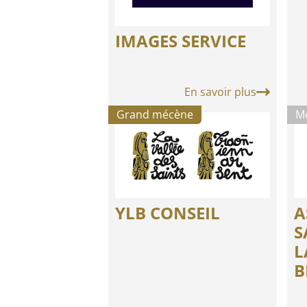
IMAGES SERVICE
En savoir plus
Grand mécène
M
YLB CONSEIL
A
S
L
B