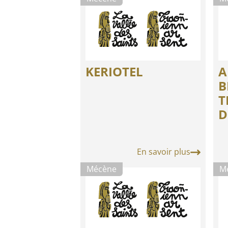
KERIOTEL
A
B
T
D
En savoir plus
Mécène
M