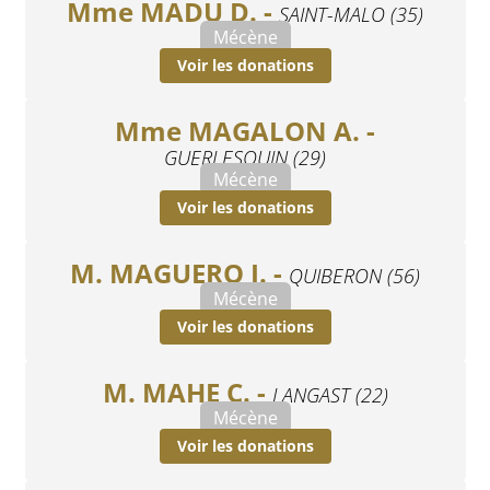
Mme MADU D. -
SAINT-MALO (35)
Mécène
Voir les donations
Mme MAGALON A. -
GUERLESQUIN (29)
Mécène
Voir les donations
M. MAGUERO J. -
QUIBERON (56)
Mécène
Voir les donations
M. MAHE C. -
LANGAST (22)
Mécène
Voir les donations