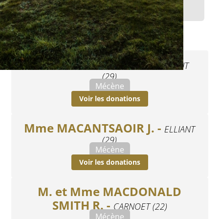
Y
Z
M. MACANTSAOIR F. -
ELLIANT
(29)
Mécène
Voir les donations
Mme MACANTSAOIR J. -
ELLIANT
(29)
Mécène
Voir les donations
M. et Mme MACDONALD
SMITH R. -
CARNOET (22)
Mécène