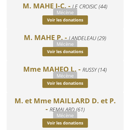
M. MAHE J-C. -
LE CROISIC (44)
Mécène
Voir les donations
M. MAHE P. -
LANDELEAU (29)
Mécène
Voir les donations
Mme MAHEO L. -
RUSSY (14)
Mécène
Voir les donations
M. et Mme MAILLARD D. et P.
-
REMALARD (61)
Mécène
Voir les donations