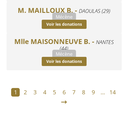
M. MAILLOUX B. -
DAOULAS (29)
Mécène
Voir les donations
Mlle MAISONNEUVE B. -
NANTES
(44)
Mécène
Voir les donations
1
2
3
4
5
6
7
8
9
…
14