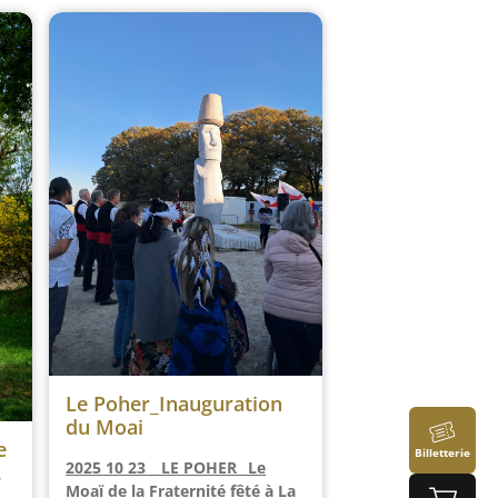
Le Poher_Inauguration
du Moai
e
Billetterie
2025 10 23 _ LE POHER _Le
Moaï de la Fraternité fêté à La