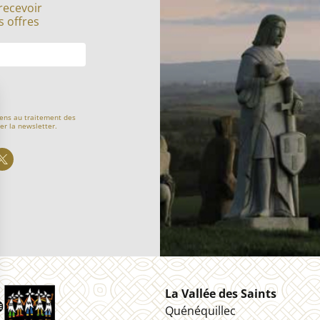
recevoir
s offres
ens au traitement des
er la newsletter.
La Vallée des Saints
Quénéquillec