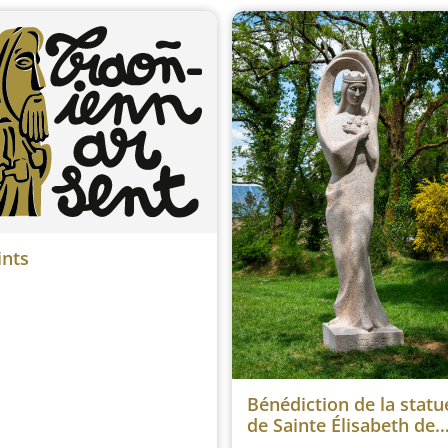
ints
Bénédiction de la statu
de Sainte Élisabeth de
Hongrie