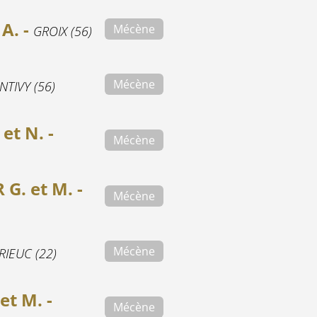
A. -
Mécène
GROIX (56)
Mécène
NTIVY (56)
et N. -
Mécène
. et M. -
Mécène
Mécène
RIEUC (22)
et M. -
Mécène