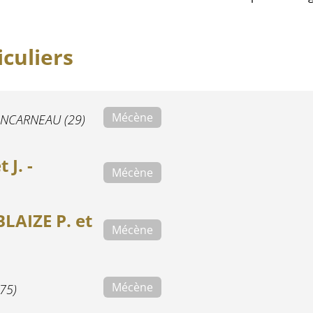
culiers
Mécène
NCARNEAU (29)
J. -
Mécène
LAIZE P. et
Mécène
Mécène
(75)