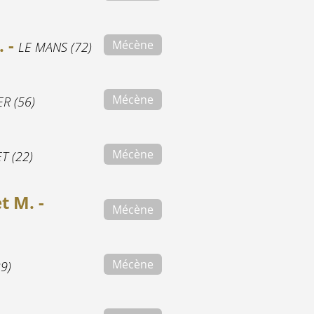
. -
Mécène
LE MANS (72)
Mécène
R (56)
Mécène
T (22)
t M. -
Mécène
Mécène
9)