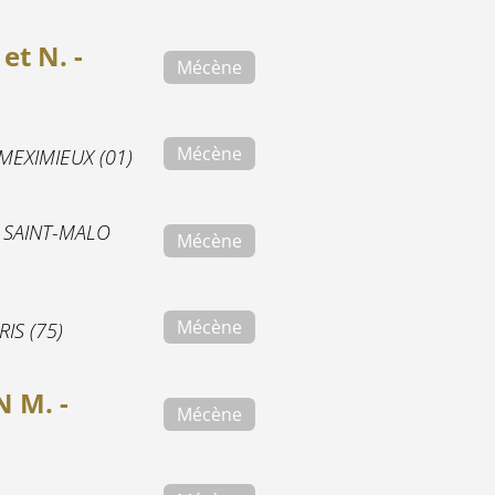
et N. -
Mécène
Mécène
MEXIMIEUX (01)
-
SAINT-MALO
Mécène
Mécène
RIS (75)
 M. -
Mécène