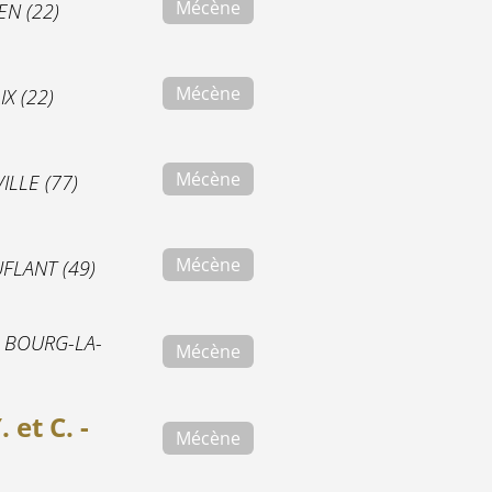
Mécène
N (22)
Mécène
X (22)
Mécène
ILLE (77)
Mécène
FLANT (49)
-
BOURG-LA-
Mécène
et C. -
Mécène