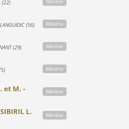
Mécène
 (22)
Mécène
LANGUIDIC (56)
Mécène
ANT (29)
Mécène
75)
 et M. -
Mécène
IBIRIL L.
Mécène