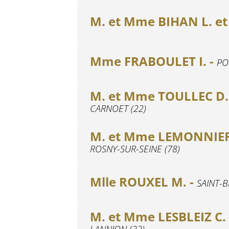
M. et Mme BIHAN L. et 
Mme FRABOULET I. -
PO
M. et Mme TOULLEC D. 
CARNOET (22)
M. et Mme LEMONNIER G
ROSNY-SUR-SEINE (78)
Mlle ROUXEL M. -
SAINT-B
M. et Mme LESBLEIZ C. 
LANNION (22)