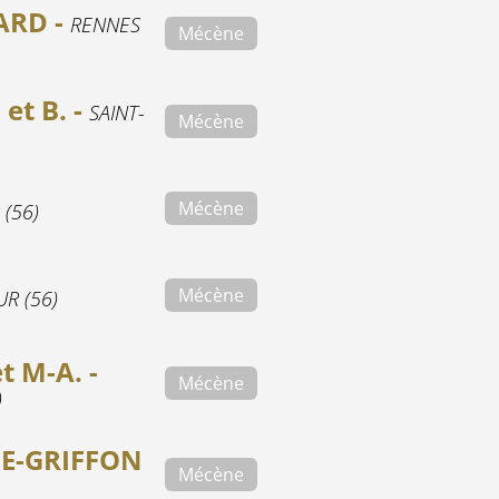
ARD -
RENNES
Mécène
et B. -
SAINT-
Mécène
Mécène
(56)
Mécène
R (56)
t M-A. -
Mécène
)
E-GRIFFON
Mécène