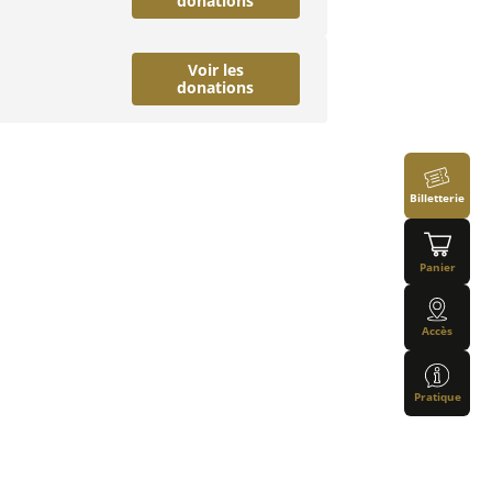
donations
Voir les
donations
Billetterie
Panier
Accès
Pratique