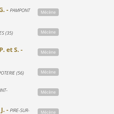
G. -
PAMPONT
Mécène
Mécène
S (35)
 et S. -
Mécène
Mécène
POTERIE (56)
INT-
Mécène
. -
PIRE-SUR-
Mécène