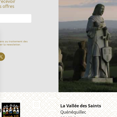
recevoir
s offres
ens au traitement des
er la newsletter.
La Vallée des Saints
Quénéquillec