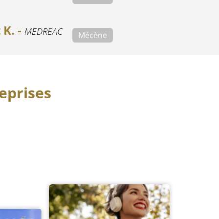
 K. -
MEDREAC
Mécène
eprises