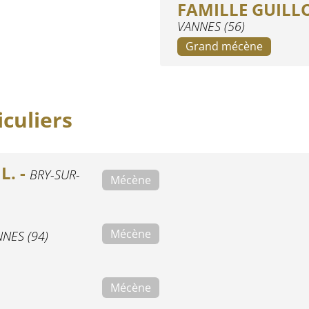
FAMILLE GUILLO
VANNES (56)
Grand mécène
culiers
L. -
BRY-SUR-
Mécène
Mécène
NES (94)
Mécène