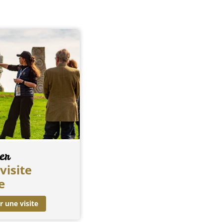
er
visite
e
r une visite