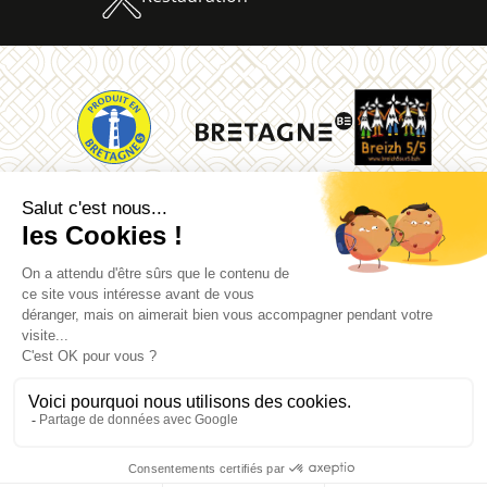
La Vallée des Saints
Quénéquillec
22160 Carnoët
02 96 91 62 26
Mentions légales
Contact
Plan du site
Données personnelles