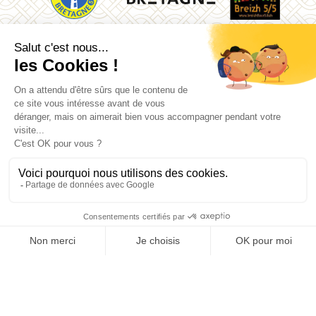
La Vallée des Saints
Quénéquillec
22160 Carnoët
02 96 91 62 26
Mentions légales
Contact
Plan du site
Données personnelles
Billetterie
Accès
Cookies
Pratique
Panier
Une réalisation
mediapilote Quimper
&
Frennly