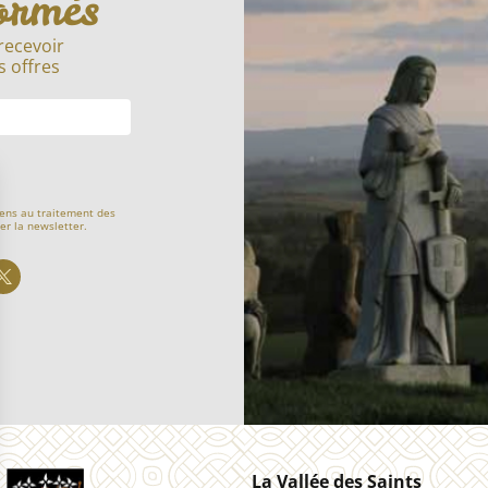
ormés
recevoir
s offres
ens au traitement des
er la newsletter.
La Vallée des Saints