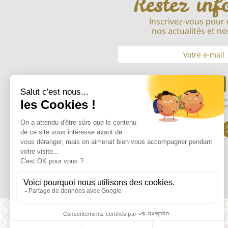
Restez inf
Inscrivez-vous pour 
nos actualités et no
Envoyer
En soumettant mon adresse mail, je cons
informations saisies afin de m’envoy