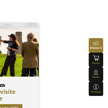
Billetterie
Panier
Accès
er
visite
Pratique
e
r une visite