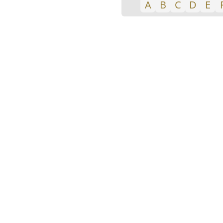
A
B
C
D
E