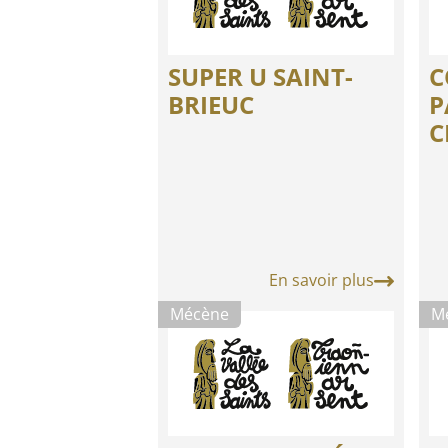
SUPER U SAINT-
C
BRIEUC
P
C
En savoir plus
Mécène
M