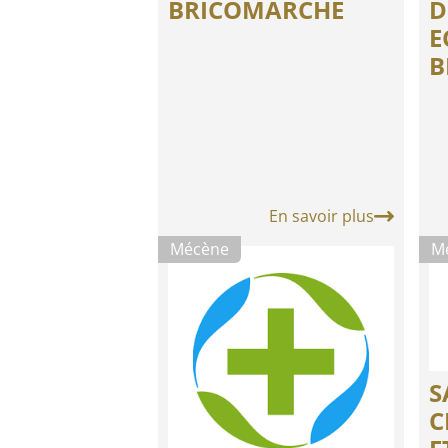
BRICOMARCHÉ
D
E
B
En savoir plus
Mécène
M
S
C