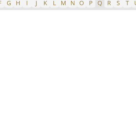
F
G
H
I
J
K
L
M
N
O
P
Q
R
S
T