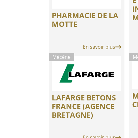
E
I
PHARMACIE DE LA
M
MOTTE
En savoir plus
Mécène
M
M
LAFARGE BETONS
C
FRANCE (AGENCE
BRETAGNE)
En savoir plus