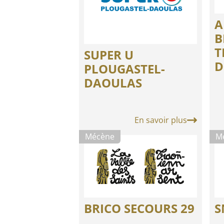
A
B
T
SUPER U
D
PLOUGASTEL-
DAOULAS
En savoir plus
Mécène
M
BRICO SECOURS 29
S