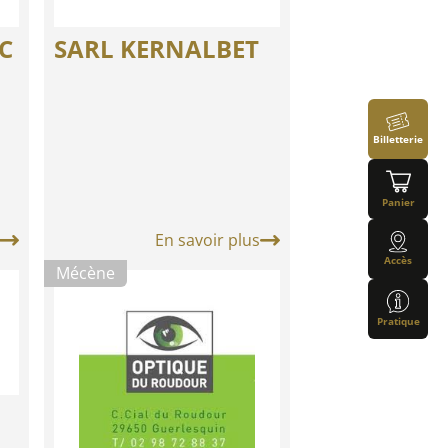
AC
SARL KERNALBET
Billetterie
Panier
En savoir plus
Accès
Mécène
Pratique