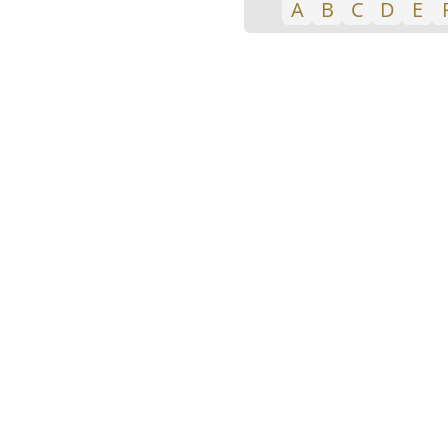
A
B
C
D
E