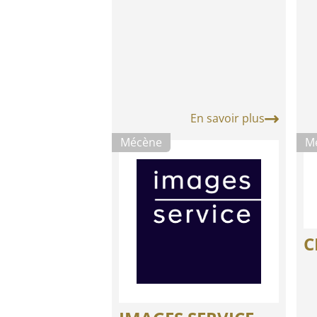
En savoir plus
Mécène
M
C