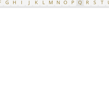
F
G
H
I
J
K
L
M
N
O
P
Q
R
S
T