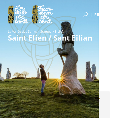
FR
La Vallée des Saints
>
Statues
>
EILIAN
Saint Elien / Sant Eilian
Les grands mécènes
Aucun donateur entreprise grand mécène.
M. et Mme DE CALAN G. et
B. -
MORLAIX (29)
Grand mécène