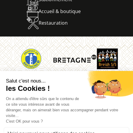
Accueil & boutique
Restauration
La Vallée des Saints
Quénéquillec
22160 Carnoët
02 96 91 62 26