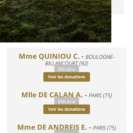
Voir les donations
Les donateurs particuliers
Mme QUINIOU C. -
BOULOGNE-
BILLANCOURT (92)
Mécène
Voir les donations
Mlle DE CALAN A. -
PARIS (75)
Mécène
Voir les donations
Mme DE ANDREIS E. -
PARIS (75)