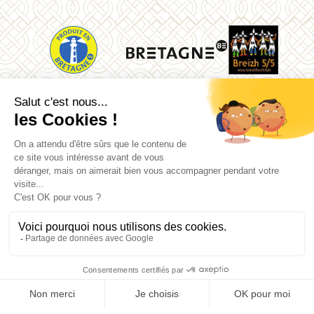
La Vallée des Saints
Quénéquillec
22160 Carnoët
02 96 91 62 26
Mentions légales
Contact
Plan du site
Données personnelles
Billetterie
Accès
Cookies
Pratique
Panier
Une réalisation
mediapilote Quimper
&
Frennly