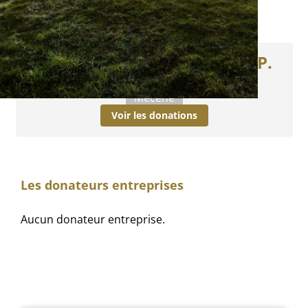
Les donateurs particuliers
M. et Mme LE MONTREER J-P.
et Y. -
PLOUBEZRE (22)
Mécène
Voir les donations
Les donateurs entreprises
Aucun donateur entreprise.