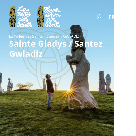
Découvrir le site
Stationnement
Les Saints
Nos horaires
Connaître nos missions
Les sculpteurs
Tarifs et réservations
FR
L’Association
Les korribancs
Visite du site
Faire un don
Adhérer à l’association
Les chantiers de sculpture
Accueil et boutique
Un don pour un Saint
Fonds de dotation A Galon Vat
Le plan du site
La Vallée des Saints
Photothèque
>
Statues
>
GWLADIZ
Restauration
Un don pour le Moai de la Fraternité – Mana Tapu
Sainte Gladys / Santez
IG Granit de Bretagne
Ao
La chapelle Saint-Gildas
Découvrir les photos de la Vallée des Saints
Groupes, séminaires et entreprises
Plan stratégique de La Vallée des Saints
Boutique en ligne
Gwladiz
La motte féodale
Un don pour un banc sculpté
Moai de la Fraternité
Nos services
Ouverture à l’international
Livre
Les fontaines
Un don pour l’association
Trouver une photo...
Accessibilité
Formation « Sculpteur Monumental sur Granit »
Pins
La forêt de Fréau
Acheter le livre-souvenir
Réglementation du site
Nos publications
Les circuits de randonnée
Les donateurs-entreprises
Actualités
Venir en famille
Les donateurs-fondations
Foire aux questions
Les donateurs particuliers
Les donateurs par Saint
Les grands mécènes
Les donateurs du Fonds de dotation A Galon Vat
Aucun donateur entreprise grand mécène.
Aucun donateur particulier grand mécène.