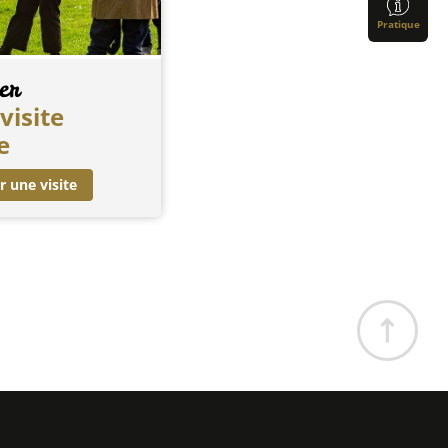
Pratique
er
visite
e
r une visite