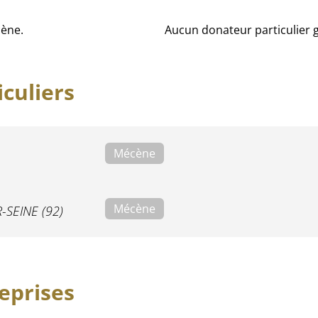
ène.
Aucun donateur particulier
culiers
Mécène
Mécène
-SEINE (92)
eprises