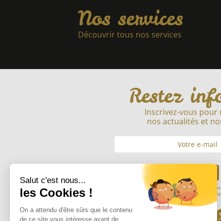
Nos services
Découvrir tous nos services
Restez inf
Inscrivez-vous pour 
nos actualités et no
Envoyer
En soumettant mon adresse mail, je cons
informations saisies afin de m’envoy