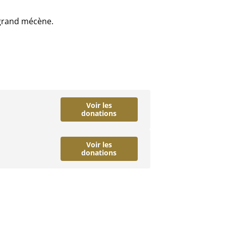
 grand mécène.
Voir les
donations
Voir les
donations