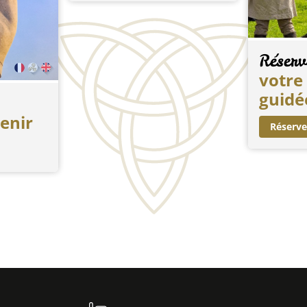
Réserv
votre 
guidé
venir
Réserve