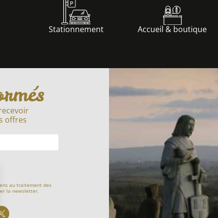
Stationnement
Accueil & boutique
ormés
recevoir
s offres
ens au traitement des
er la newsletter.