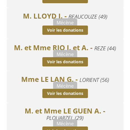
M. LLOYD J. -
BEAUCOUZE (49)
Mécène
Voir les donations
M. et Mme RIO J. et A. -
REZE (44)
Mécène
Voir les donations
Mme LE LAN G. -
LORIENT (56)
Mécène
Voir les donations
M. et Mme LE GUEN A. -
PLOUARZEL (29)
Mécène