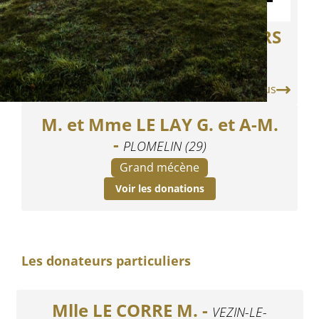
SAS DISTILLERIE DES MENHIRS
En savoir plus
M. et Mme LE LAY G. et A-M.
-
PLOMELIN (29)
Grand mécène
Voir les donations
Les donateurs particuliers
Mlle LE CORRE M. -
VEZIN-LE-