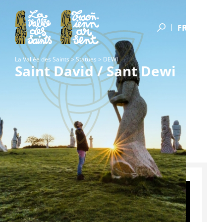
FR
La Vallée des Saints
>
Statues
>
DEWI
Saint David / Sant Dewi
Les grands mécènes
Grand mécène